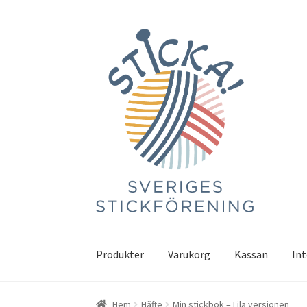
Hoppa
Hoppa
till
till
navigering
innehåll
Produkter
Varukorg
Kassan
Int
Hem
Integritetspolicy
Kassan
Mitt konto
Var
Hem
Häfte
Min stickbok – Lila versionen