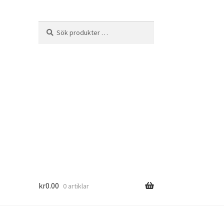
Sök
Sök
efter:
kr
0.00
0 artiklar