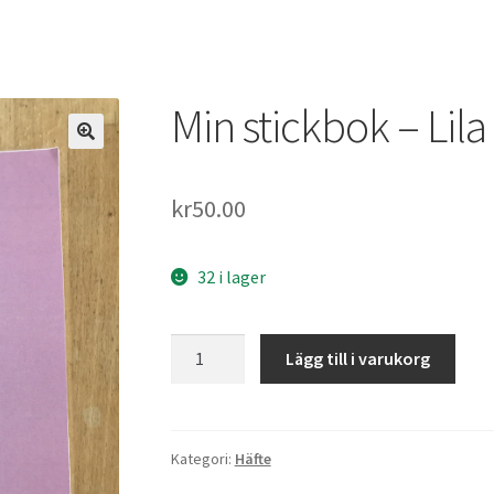
Min stickbok – Lil
kr
50.00
32 i lager
Min
Lägg till i varukorg
stickbok
-
Lila
versionen
Kategori:
Häfte
mängd